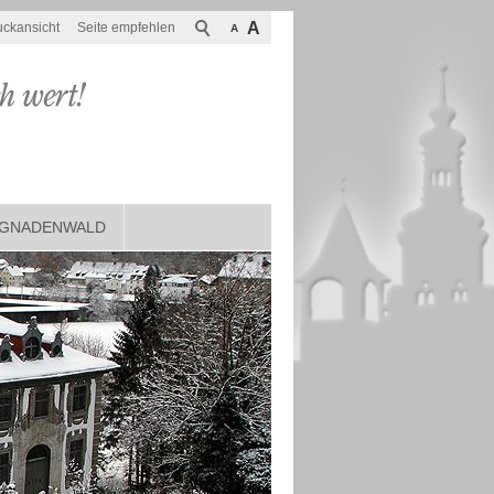
A
uckansicht
Seite empfehlen
A
GNADENWALD