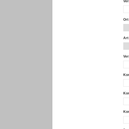
Ver
Ort
Art
Ver
Kon
Kon
Kon