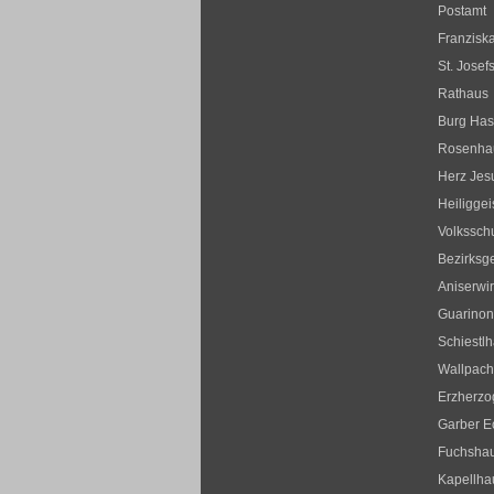
Postamt
Franziska
St. Josef
Rathaus
Burg Ha
Rosenha
Herz Jesu
Heiliggei
Volksschu
Bezirksge
Aniserwir
Guarinon
Schiestl
Wallpac
Erzherzo
Garber E
Fuchsha
Kapellha