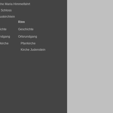
rche Maria Himmelfahrt
 Schloss
skirchlein
Rinn
ichte
Geschichte
undgang
Ortsrundgang
rkirche
Pfarrkirche
Kirche Judenstein