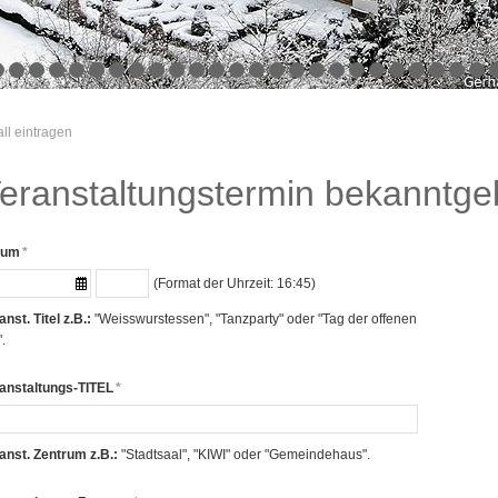
ll eintragen
eranstaltungstermin bekanntg
tum
*
(Format der Uhrzeit: 16:45)
nst. Titel z.B.:
"Weisswurstessen", "Tanzparty" oder "Tag der offenen
.
anstaltungs-TITEL
*
anst. Zentrum z.B.:
"Stadtsaal", "KIWI" oder "Gemeindehaus".