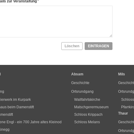
ails zur Veranstaltung
*
Löschen
EINTRAGEN
l
Absam
Mils
Geschichte
Geschich
ang
Ortsrundgang
Ortsrund
ierwerk im Kurpark
Wallfahrtskirche
Schlos
us beim Damenstift
Matschgerermuseum
Pfarrki
Thaur
menstift
Schloss Krippach
ne Engl - ein 700 Jahre altes Kleinod
Schloss Melans
Geschich
ainegg
Ortsrund