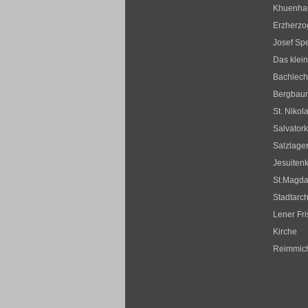
Khuenha
Erzherz
Josef Sp
Das klei
Bachlec
Bergbau
St. Nikol
Salvatork
Salzlager
Jesuitenk
St.Magda
Stadtar
Lener Fr
Kirche
Reimmic