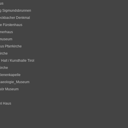
us
og Sigmundsbrunnen
eckbacher Denkmal
ne Fürstenhaus
hnerhaus
museum
aus Pfarrkirche
irche
 Hall / Kunsthalle Tirol
irche
lenenkapelle
chaeologie_Museum
isör Museum
hl Haus