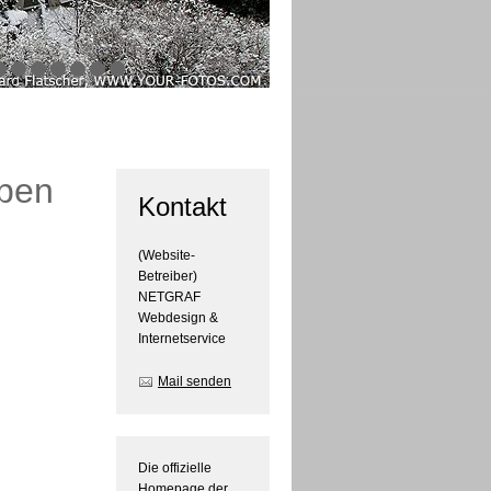
eben
Kontakt
(Website-
Betreiber)
NETGRAF
Webdesign &
Internetservice
Mail senden
Die offizielle
Homepage der