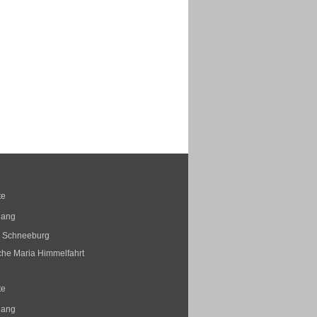
te
gang
s Schneeburg
rche Maria Himmelfahrt
te
gang