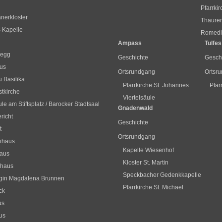
Pfarrki
nerkloster
Thaurer
s Kapelle
Romediu
Ampass
Tulfes
segg
Geschichte
Gesch
us
Ortsrundgang
Ortsr
 Basilika
Pfarrkirche St. Johannes
Pfar
stkirche
Viertelsäule
le am Stiftsplatz / Barocker Stadtsaal
Gnadenwald
richt
Geschichte
t
Ortsrundgang
ihaus
Kapelle Wiesenhof
haus
Kloster St. Martin
hhaus
Speckbacher Gedenkkapelle
gin Magdalena Brunnen
Pfarrkirche St. Michael
ck
us
us