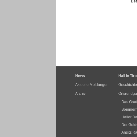
Det
News
Hall in Tiro
Aktuelle Meldungen
Geschichte
Archiv
Ortsrundg
Das Grad
Sommerha
Haller Da
Der Golde
Ansitz R