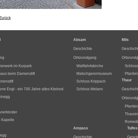
Zurück
l
Absam
Mils
Geschichte
Geschich
ang
Ortsrundgang
Ortsrund
ierwerk im Kurpark
Wallfahrtskirche
Schlos
us beim Damenstift
Matschgerermuseum
Pfarrki
Thaur
menstift
Schloss Krippach
ne Engl - ein 700 Jahre altes Kleinod
Schloss Melans
Geschich
ainegg
Ortsrund
Pfarrki
nerkloster
Thaurer
s Kapelle
Romediu
Ampass
Tulfes
segg
Geschichte
Gesch