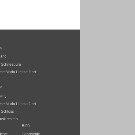
te
gang
s Schneeburg
rche Maria Himmelfahrt
te
gang
rche Maria Himmelfahrt
 Schloss
skirchlein
Rinn
ichte
Geschichte