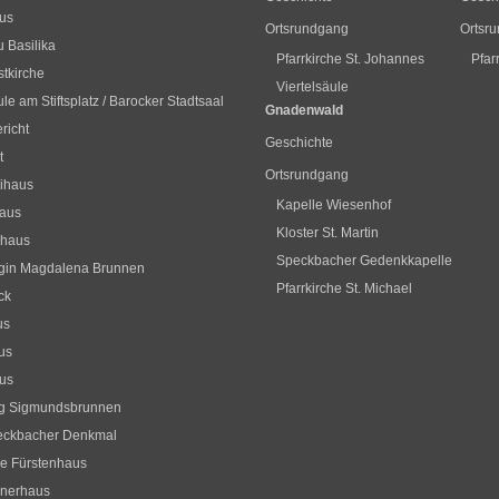
us
Ortsrundgang
Ortsr
 Basilika
Pfarrkirche St. Johannes
Pfar
stkirche
Viertelsäule
le am Stiftsplatz / Barocker Stadtsaal
Gnadenwald
richt
Geschichte
t
Ortsrundgang
ihaus
Kapelle Wiesenhof
haus
Kloster St. Martin
hhaus
Speckbacher Gedenkkapelle
gin Magdalena Brunnen
Pfarrkirche St. Michael
ck
us
us
us
og Sigmundsbrunnen
eckbacher Denkmal
ne Fürstenhaus
hnerhaus