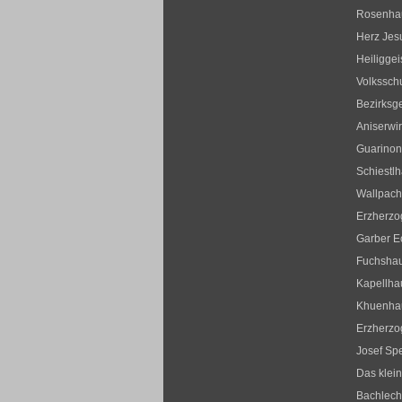
Rosenha
Herz Jesu
Heiliggei
Volksschu
Bezirksge
Aniserwir
Guarinon
Schiestl
Wallpac
Erzherzo
Garber E
Fuchsha
Kapellha
Khuenha
Erzherz
Josef Sp
Das klei
Bachlec