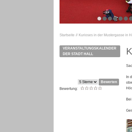
Startseite
Kurioses in der Mustergasse in H
K
VERANSTALTUNGSKALENDER
DER STADT HALL
Sac
In 
Bewerten
obw
Höc
Bewertung:
Bei
Ges