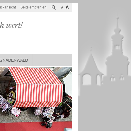
A
uckansicht
Seite empfehlen
A
GNADENWALD