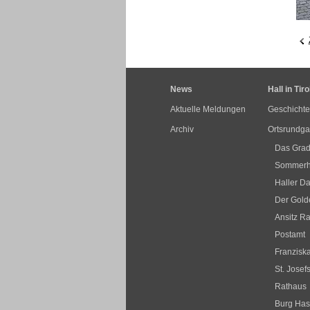
News
Hall in Tiro
Aktuelle Meldungen
Geschichte
Archiv
Ortsrundg
Das Grad
Sommerha
Haller Da
Der Golde
Ansitz R
Postamt
Franziska
St. Josef
Rathaus
Burg Ha